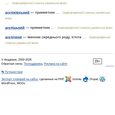
…
Орфографічний словник української мови
шуліківський
— прикметник …
Орфографічний словник української
мови
шуліцький
— прикметник …
Орфографічний словник української мови
шуліченя
— іменник середнього роду, істота …
Орфографічний
словник української мови
© Академик, 2000-2026
18+
Обратная связь:
Техподдержка
,
Реклама на сайте
👣 Путешествия
Экспорт словарей на сайты
, сделанные на PHP,
Joomla,
Drupal,
WordPress, MODx.