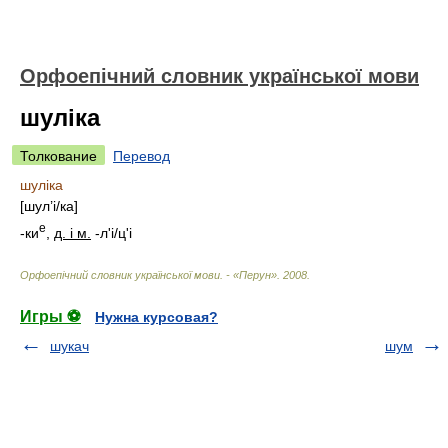
Орфоепічний словник української мови
шуліка
Толкование
Перевод
шуліка
[
шул’
і/
ка
]
е
-ки
,
д. і м.
-л'
і/
ц'і
Орфоепічний словник української мови. - «Перун»
.
2008
.
Игры ⚽
Нужна курсовая?
шукач
шум