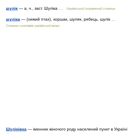
шулік
— а, ч., заст. Шуліка …
Український тлумачний словник
шуліка
— (хижий птах), коршак, шуляк, рябець, шулік …
Словник синонімів української мови
Шуліківка
— іменник жіночого роду населений пункт в Україні