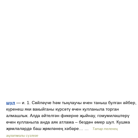
шул
— и. 1. Сөйләүче һәм тыңлаучы өчен таныш булган әйбер,
күренеш яки вакыйганы күрсәтү өчен кулланыла торган
алмашлык. Алда әйтелгән фикерне җыйнау, гомумиләштерү
өчен кулланыла анда аяк атлама – бездән әмер шул. Кушма
җөмләләрдә баш җөмләнең хәбәре… …
Татар теленең
аңлатмалы сүзлеге