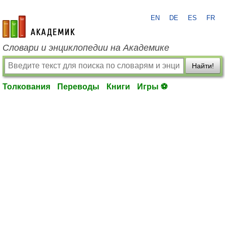
EN
DE
ES
FR
academic.ru
Словари и энциклопедии на Академике
Найти!
Толкования
Переводы
Книги
Игры ⚽